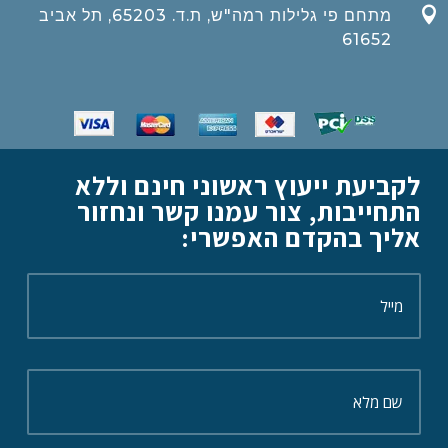

מתחם פי גלילות רמה"ש, ת.ד. 65203, תל אביב
61652
לקביעת ייעוץ ראשוני חינם וללא
התחייבות, צור עמנו קשר ונחזור
אליך בהקדם האפשרי: