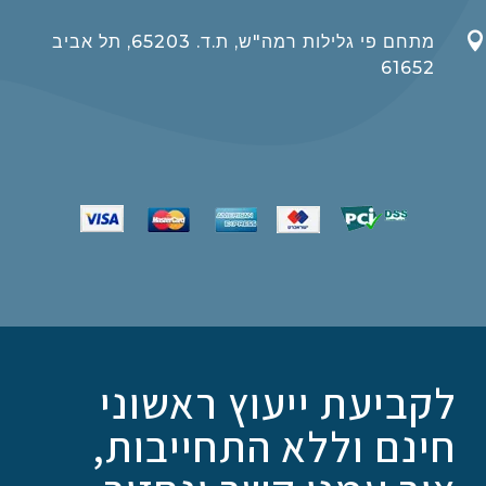

מתחם פי גלילות רמה"ש, ת.ד. 65203, תל אביב
61652
לקביעת ייעוץ ראשוני
חינם וללא התחייבות,