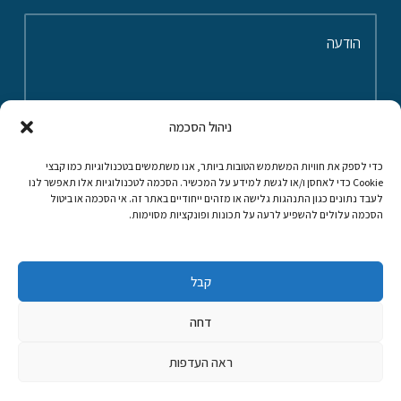
ניהול הסכמה
כדי לספק את חוויות המשתמש הטובות ביותר, אנו משתמשים בטכנולוגיות כמו קבצי
Cookie כדי לאחסן ו/או לגשת למידע על המכשיר. הסכמה לטכנולוגיות אלו תאפשר לנו
קראתי ואני מאשר/ת את מדיניות הפרטיות של האתר
לעבד נתונים כגון התנהגות גלישה או מזהים ייחודיים באתר זה. אי הסכמה או ביטול
הסכמה עלולים להשפיע לרעה על תכונות ופונקציות מסוימות.
שלח
קבל
דחה
דרונט
ראה העדפות
דיגיטל