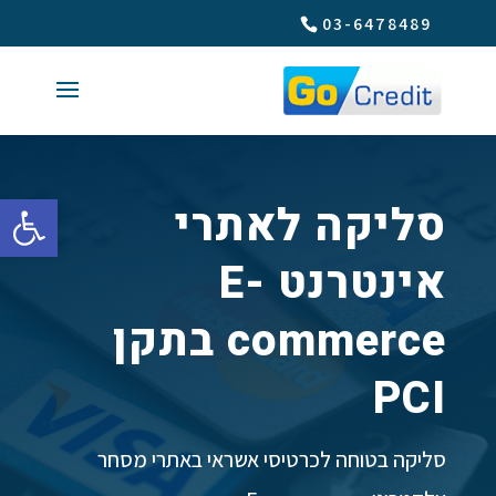
03-6478489
פתח סרגל 
סליקה לאתרי
אינטרנט E-
commerce בתקן
PCI
סליקה בטוחה לכרטיסי אשראי באתרי מסחר